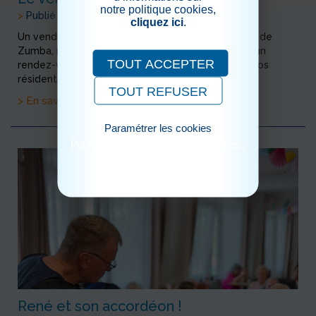
notre politique cookies,
>
Publié le 03/09/2025
cliquez ici
.
Un vendredi sur deux, en alternance avec le cours de
Zumba, nous organisons un après-midi loto. C’est un
TOUT ACCEPTER
rendez-vous incontournable et très apprécié de nos
résidents. Une belle occasion de partager un mo...
TOUT REFUSER
> En savoir plus
Paramétrer les cookies
Pour consulter notre politique cookies,
cliquez ici
René et son accordéon !