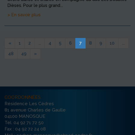
Dièses. Pour le plus grand...
> En savoir plus
«
1
2
...
4
5
6
7
8
9
10
...
48
49
»
COORDONNÉES
Résidence Les Cèdres
81 avenue Charles de Gaulle
04100 MANOSQUE
Tél. 04 92 71 72 50
Fax : 04 92 72 24 08