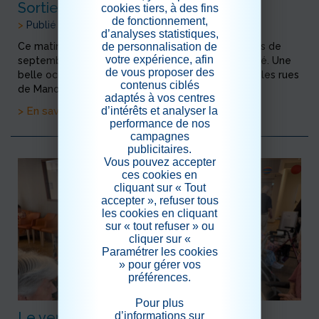
Sortie au marché
cookies tiers, à des fins
de fonctionnement,
>
Publié le 03/09/2025
d’analyses statistiques,
de personnalisation de
Ce matin, nous avons profité de la douceur du mois de
votre expérience, afin
septembre, pour faire une petite balade au marché. Une
de vous proposer des
belle occasion pour nos résidentes de flâner dans les rues
contenus ciblés
de Manosque, et de découvrir les beaux produi...
adaptés à vos centres
> En savoir plus
d’intérêts et analyser la
performance de nos
campagnes
publicitaires.
Vous pouvez accepter
ces cookies en
cliquant sur « Tout
accepter », refuser tous
les cookies en cliquant
sur « tout refuser » ou
cliquer sur «
Paramétrer les cookies
» pour gérer vos
préférences.
Pour plus
Le vendredi après-midi : Le loto !
d’informations sur