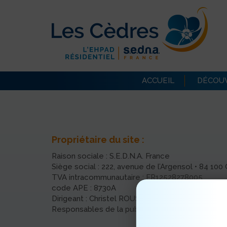
ACCUEIL
DÉCOUV
Propriétaire du site :
Raison sociale : S.E.D.N.A. France
Siège social : 222, avenue de l’Argensol • 84 1
TVA intracommunautaire : FR12528278005
code APE : 8730A
Dirigeant : Christel ROUSSEL
Responsables de la publication : Maxime LEGRAN