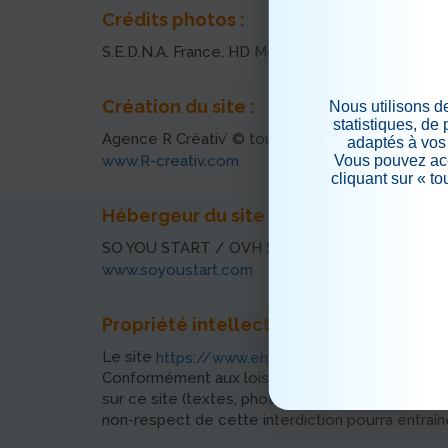
Crédits photos :
S.E.D.N.A. France, HD Média, T. Foulon, A. Verde 
Création du site :
Nous utilisons d
statistiques, de
Agence R Créativ’ © tous droits réservés
adaptés à vos 
www.R-creativ.com
Vous pouvez acc
cliquant sur « t
Hébergeur du site :
SO YOU START / OVH SAS
www.soyoustart.com
Propriété intellectuelle :
Le site
est la p
https://www.ehpad-manosque.fr
Conformément aux lois régissant les droits de pro
sur ce site (textes, photos, éléments graphiques.
non-respect de cette interdiction pourra entraîn