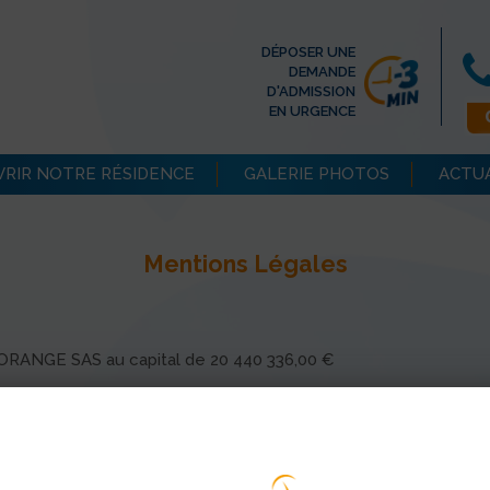
DÉPOSER UNE
DEMANDE
D'ADMISSION
EN URGENCE
RIR NOTRE RÉSIDENCE
GALERIE PHOTOS
ACTU
Mentions Légales
00 ORANGE SAS au capital de 20 440 336,00 €
D pour S.E.D.N.A. France