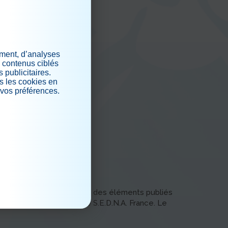
ement, d’analyses
s contenus ciblés
 publicitaires.
s les cookies en
 vos préférences.
.
production de tout ou partie des éléments publiés
te et expresse, auprès de S.E.D.N.A. France. Le