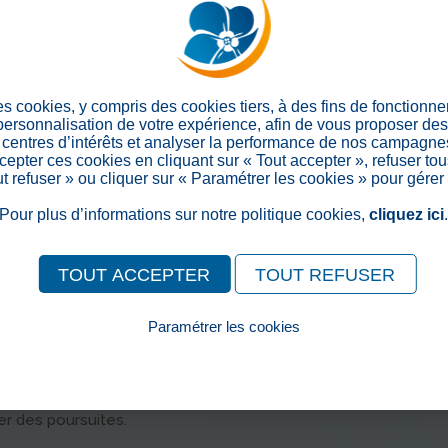
Delisle, AdobeStock, R Créativ'
es cookies, y compris des cookies tiers, à des fins de fonctionn
 personnalisation de votre expérience, afin de vous proposer de
centres d’intérêts et analyser la performance de nos campagnes
epter ces cookies en cliquant sur « Tout accepter », refuser tou
out refuser » ou cliquer sur « Paramétrer les cookies » pour gérer
Pour plus d’informations sur notre politique cookies,
cliquez ici
TOUT ACCEPTER
TOUT REFUSER
Paramétrer les cookies
Pour consulter notre politique cookies, cliquez ici
ropriété de S.E.D.N.A. France.
priété littéraire et artistique ou les droits voisins, toute re
..) est formellement interdite sans autorisation préalable, écri
er des poursuites.