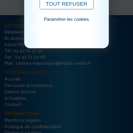
TOUT REFUSER
Paramétrer les cookies
COORDONNÉES
Pour consulter notre politique cookies,
cliquez ici
Résidence Les Cèdres
81 avenue Charles de Gaulle
04100 MANOSQUE
Tél. 04 92 71 72 50
Fax : 04 92 72 24 08
Mail : cedres-manosque@ehpad-sedna.fr
CONTENU DU SITE
Accueil
Découvrir la résidence
Galerie photos
Actualités
Contact
INFORMATIONS
Mentions légales
Politique de confidentialité
Politique cookies