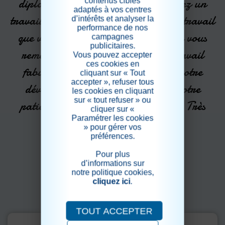
diplomatie. Vous, toutes et tous, avez un
contenus ciblés
adaptés à vos centres
travail passionnant mais difficile, un travail
d’intérêts et analyser la
performance de nos
que vous prenez à cœur. Je tenais à vous
campagnes
publicitaires.
remercier, tous et toutes pour le travail
Vous pouvez accepter
ces cookies en
fabuleux que vous effectuez, pour votre
cliquant sur « Tout
accepter », refuser tous
dévouement, votre disponibilité, votre
les cookies en cliquant
sur « tout refuser » ou
patience et votre professionnalisme. Très
cliquer sur «
Paramétrer les cookies
sincèrement. »
» pour gérer vos
préférences.
Pour plus
Michel Denis - 06 Avril 2018
d’informations sur
notre politique cookies,
cliquez ici
.
TOUT ACCEPTER