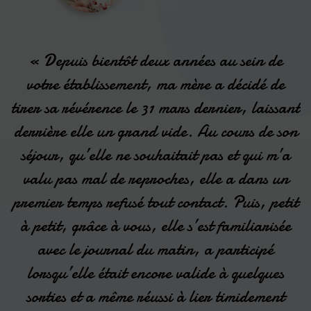
« Depuis bientôt deux années au sein de
votre établissement, ma mère a décidé de
t
tirer sa révérence le 31 mars dernier, laissant
la
derrière elle un grand vide. Au cours de son
séjour, qu’elle ne souhaitait pas et qui m’a
valu pas mal de reproches, elle a dans un
premier temps refusé tout contact. Puis, petit
,
à petit, grâce à vous, elle s’est familiarisée
e
avec le journal du matin, a participé
ce
lorsqu’elle était encore valide à quelques
l
sorties et a même réussi à lier timidement