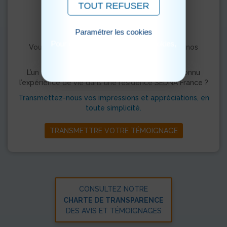
TOUT REFUSER
Paramétrer les cookies
Pour consulter notre politique cookies,
Vous séjournez ou avez séjourné dans l’un de nos
cliquez ici
établissements ?
L’un de vos proches ou parents connaît ou a connu
l’expérience de vie dans une résidence SEDNA France ?
Transmettez-nous vos impressions et appréciations, en
toute simplicité.
TRANSMETTRE VOTRE TÉMOIGNAGE
CONSULTEZ NOTRE
CHARTE DE TRANSPARENCE
DES AVIS ET TÉMOIGNAGES