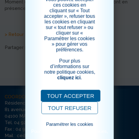
Moment de bonheur ,comme souvent lorsqu'ils sont en
ces cookies en
présence d'animaux.
cliquant sur « Tout
accepter », refuser tous
les cookies en cliquant
sur « tout refuser » ou
cliquer sur «
> Retour aux actualités
Paramétrer les cookies
» pour gérer vos
Partager sur les réseaux sociaux
préférences.
Pour plus
d’informations sur
notre politique cookies,
cliquez ici
.
TOUT ACCEPTER
COORDONNÉES
Résidence Les Cèdres
TOUT REFUSER
81 avenue Charles de Gaulle
04100 MANOSQUE
Tél. 04 92 71 72 50
Paramétrer les cookies
Fax : 04 92 72 24 08
Pour consulter notre politique cookies,
Mail : cedres-manosque@ehpad-sedna.fr
cliquez ici