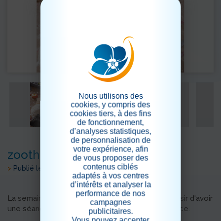
Nous utilisons des
cookies, y compris des
cookies tiers, à des fins
de fonctionnement,
d’analyses statistiques,
de personnalisation de
votre expérience, afin
zoothérapie
de vous proposer des
contenus ciblés
>
Publié le 12/10/2022
adaptés à vos centres
d’intérêts et analyser la
performance de nos
La semaine dernière , nos résidents ont eu le plaisir d'avoir
campagnes
une séance de zoothérapie au sein de la résidence.
publicitaires.
Vous pouvez accepter