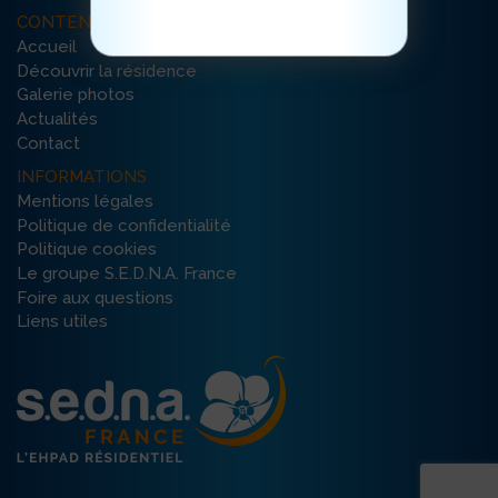
CONTENU DU SITE
Accueil
Découvrir la résidence
Galerie photos
Actualités
Contact
INFORMATIONS
Mentions légales
Politique de confidentialité
Politique cookies
Le groupe S.E.D.N.A. France
Foire aux questions
Liens utiles