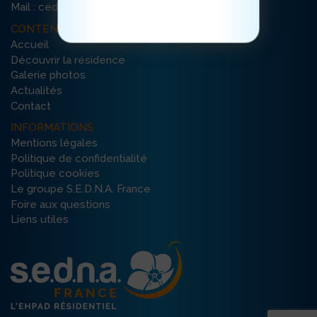
cliquez ici
Mail : cedres-manosque@ehpad-sedna.fr
CONTENU DU SITE
Accueil
Découvrir la résidence
Galerie photos
Actualités
Contact
INFORMATIONS
Mentions légales
Politique de confidentialité
Politique cookies
Le groupe S.E.D.N.A. France
Foire aux questions
Liens utiles