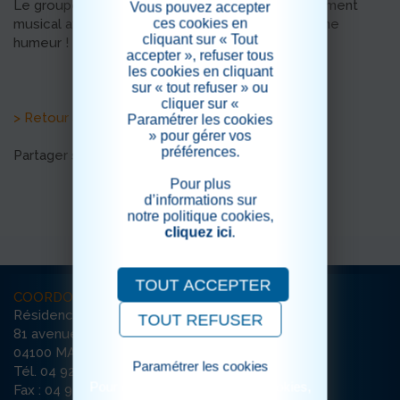
Le groupe l'Ampra est venu partager un beau moment
Vous pouvez accepter
ces cookies en
musical avec nos résidents, dans la joie et la bonne
cliquant sur « Tout
humeur !
accepter », refuser tous
les cookies en cliquant
sur « tout refuser » ou
cliquer sur «
> Retour aux actualités
Paramétrer les cookies
» pour gérer vos
préférences.
Partager sur les réseaux sociaux
Pour plus
d’informations sur
notre politique cookies,
cliquez ici
.
TOUT ACCEPTER
COORDONNÉES
Résidence Les Cèdres
TOUT REFUSER
81 avenue Charles de Gaulle
04100 MANOSQUE
Paramétrer les cookies
Tél. 04 92 71 72 50
Pour consulter notre politique cookies,
Fax : 04 92 72 24 08