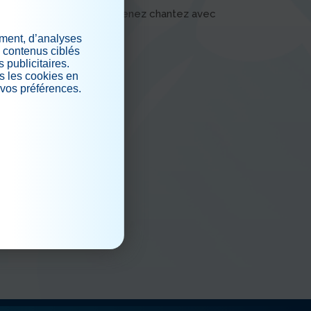
éroulera mercredi à 15h, venez chantez avec
ement, d’analyses
s contenus ciblés
 publicitaires.
s les cookies en
 vos préférences.
.
iaux