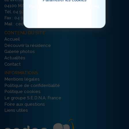
04100 MANOSQUE
Pour consulter notre politique cookies,
cliquez ici
Tél. 04 92 71 72 50
Fax : 04 92 72 24 08
Mail : cedres-manosque@ehpad-sedna.fr
CONTENU DU SITE
Accueil
Découvrir la résidence
Galerie photos
Actualités
Contact
INFORMATIONS
Mentions légales
Politique de confidentialité
Politique cookies
Le groupe S.E.D.N.A. France
Foire aux questions
Liens utiles