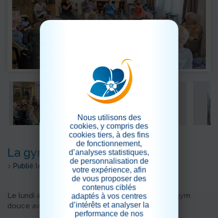
Nous utilisons des
cookies, y compris des
cookies tiers, à des fins
de fonctionnement,
La gym douce
d’analyses statistiques,
de personnalisation de
>
Publié le 29/07/2025
votre expérience, afin
de vous proposer des
contenus ciblés
Le lundi à 16 h, retrouvez-nous pour le cours de gym
adaptés à vos centres
d’intérêts et analyser la
douce avec nos résidents.
performance de nos