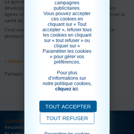
La gym douce permet d'agir sur le maintien et le
campagnes
développement de l'autonomie chez les personnes
publicitaires.
Vous pouvez accepter
âgées, elle est organisée pour améliorer et préserver la
ces cookies en
santé de nos résidents.
cliquant sur « Tout
accepter », refuser tous
C'est une pratique qui englobe à la fois le bien-être
les cookies en cliquant
physique et mental.
sur « tout refuser » ou
cliquer sur «
Paramétrer les cookies
» pour gérer vos
> Retour aux actualités
préférences.
Pour plus
Partager sur les réseaux sociaux
d’informations sur
notre politique cookies,
cliquez ici
.
TOUT ACCEPTER
TOUT REFUSER
COORDONNÉES
Résidence Les Cèdres
Paramétrer les cookies
81 avenue Charles de Gaulle